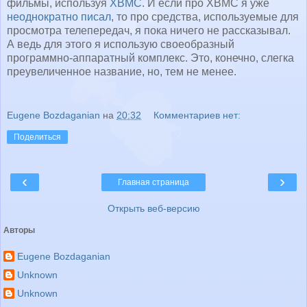
фильмы, используя
XBMC
. И если про XBMC я уже
неоднократно писал
, то про средства, используемые для
просмотра телепередач, я пока ничего не рассказывал.
А ведь для этого я использую своеобразный
программно-аппаратный комплекс. Это, конечно, слегка
преувеличенное название, но, тем не менее.
Eugene Bozdaganian
на
20:32
Комментариев нет:
Поделиться
‹
›
Главная страница
Открыть веб-версию
Авторы
Eugene Bozdaganian
Unknown
Unknown