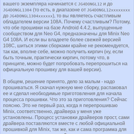
вашего экземпляра начинается с
и до
JG4DONGL12
(то есть, в диапазоне от
JG4DONGL1304
JG4DONGL12xxxxxxxx
до
), то вы являетесь счастливым
JG4DONGL1304xxxxxx
обладателем версии 108A. Почему счастливым? Потому,
что обе прошивки на базе Android 4.4.2, выпущенные
сообществом для Neo G4, предназначены для Minix Neo
G4 108A. И если вы владеете более свежей версией
108C, шиться этими сборками крайне не рекомендуется,
так как, вполне себе, можно получить кирпич (ну, если
быть точным, практически кирпич, потому что, в
принципе, можно будет попробовать перепрошиться на
официальную прошивку для вашей версии).
В общем, решение принято, дело за малым - надо
прошиваться. Я скачал нужную мне сборку, распаковал
ее и сделал необходимые приготовления для начала
процесса прошивки. Что это за приготовления? Сейчас
поясню. Это не первый раз, когда я перепрошиваю
Minix, соответственно, драйвера у меня уже
установлены. Процесс установки драйверов прост, сами
драйвера поставляются вместе с любой официальной
прошивкой для Minix, так же, как и сама программа для