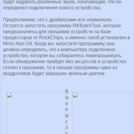
будет издавать различные звуки, означающие, что он
определил подключение нового устройства.
Предположим, что с драйверами все нормально.
Остается запустить программу RKBatchTool, которая
предназначена для прошивки устройств на базе
процессоров от RockChips, а именно такой установлен в
Minix Neo G4. Когда вы запустите программку, она
должна определить, что к компьютеру подключено
устройство, которое вы собираетесь перепрошивать.
Если обнаружение пройдет без эксцессов и устройство
готово к прошивке, то в окошке программы один из
квадратиков будет закрашен зеленым цветом.
В
м
о
е
м
с
л
у