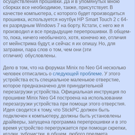
осуществления прошивки. Да и в упомянутых мною
сборках все необходимое, также, присутствует. В
качестве компьютера, с которого будет производиться
прошивка, используется ноутбук HP Smart Touch 2 с 64-
ех разрядным Windows 7 на борту. Кстати, с него же я
производил и все предыдущие перепрошивки. В общем-
то, пока, ничего необычного, хотя, конечно же, отличия
от мейнстрима будут, и сейчас я их опишу. Но, для
затравки, пара слов о том, чем они (эти
отличия) обусловлены.
Дело в том, что на форумах Minix по Neo G4 несколько
человек отписались о
следующей проблеме
. У этого
устройства есть специальное маленькое отверстие,
которое предназначено для принудительной
перезагрузки устройства. Официальная инструкция по
прошивке Minix Neo G4 построена на использовании
перезагрузки устройства при помощи этого отверстия.
Идея сводится к тому, что StickPC должен быть
подключен к компьютеру, должны быть установлены
драйверы, запущена программа перепрошивки и в это
время устройство перегружается при помощи скрепки,
иголки, зубочистки, в общем, любого предмета,