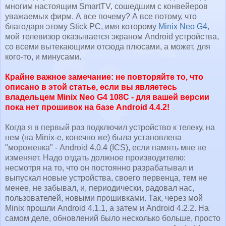
многим настоящим SmartTV, сошедшим с конвейеров
уважаемых фирм. А все почему? А все потому, что
благодаря этому Stick PC, имя которому
Minix Neo G4
,
мой телевизор оказывается экраном Android устройства,
со всеми вытекающими отсюда плюсами, а может, для
кого-то, и минусами.
Крайне важное замечание: не повторяйте то, что
описано в этой статье, если вы являетесь
владельцем Minix Neo G4 108C - для вашей версии
пока нет прошивок на базе Android 4.4.2!
Когда я в первый раз подключил устройство к телеку, на
нем (на Minix-е, конечно же) была установлена
"мороженка" - Android 4.0.4 (ICS), если память мне не
изменяет. Надо отдать должное производителю:
несмотря на то, что он постоянно разрабатывал и
выпускал новые устройства, своего первенца, тем не
менее, не забывал, и, периодически, радовал нас,
пользователей, новыми прошивками. Так, через мой
Minix прошли Android 4.1.1, а затем и Android 4.2.2. На
самом деле, обновлений было несколько больше, просто