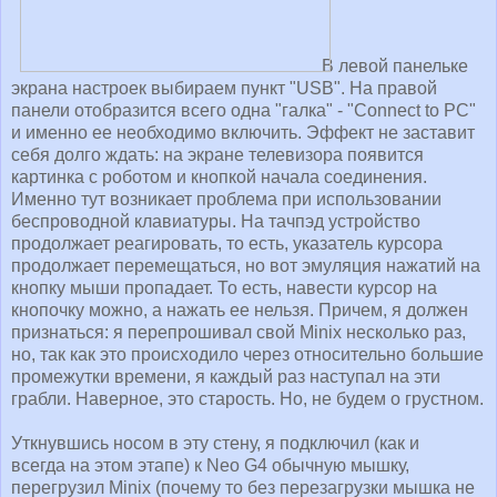
В левой панельке
экрана настроек выбираем пункт "USB". На правой
панели отобразится всего одна "галка" - "Connect to PC"
и именно ее необходимо включить. Эффект не заставит
себя долго ждать: на экране телевизора появится
картинка с роботом и кнопкой начала соединения.
Именно тут возникает проблема при использовании
беспроводной клавиатуры. На тачпэд устройство
продолжает реагировать, то есть, указатель курсора
продолжает перемещаться, но вот эмуляция нажатий на
кнопку мыши пропадает. То есть, навести курсор на
кнопочку можно, а нажать ее нельзя. Причем, я должен
признаться: я перепрошивал свой Minix несколько раз,
но, так как это происходило через относительно большие
промежутки времени, я каждый раз наступал на эти
грабли. Наверное, это старость. Но, не будем о грустном.
Уткнувшись носом в эту стену, я подключил (как и
всегда на этом этапе) к Neo G4 обычную мышку,
перегрузил Minix (почему то без перезагрузки мышка не