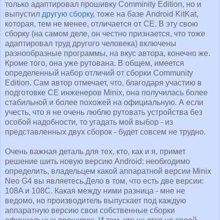
только адаптировал прошивку Comminity Edition, но и
выпустил
другую сборку
, тоже на базе Android KitKat,
которая, тем не менее, отличается от CE. В эту свою
сборку (на самом деле, он честно признается, что тоже
адаптировал труд другого человека) включены
разнообразные программы, на вкус автора, конечно же.
Кроме того, она уже рутована. В общем, имеется
определенный набор отличий от сборки Community
Edition. Сам автор отмечает, что, благодаря участию в
подготовке CE инженеров Minix, она получилась более
стабильной и более похожей на официальную. А если
учесть, что я не очень люблю рутовать устройства без
особой надобности, то угадать мой выбор - из
представленных двух сборок - будет совсем не трудно.
Очень важная деталь для тех, кто, как и я, примет
решение шить новую версию Android: необходимо
определить, владельцем какой аппаратной версии Minix
Neo G4 вы являетесь.Дело в том, что есть две версии:
108A и 108C. Какая между ними разница - мне не
ведомо, но производитель выпускает под каждую
аппаратную версию свои собственные сборки