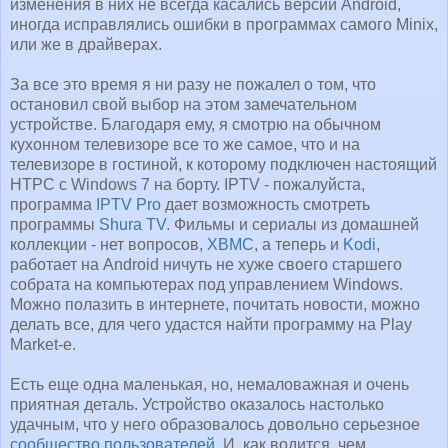
изменения в них не всегда касались версии Android,
иногда исправлялись ошибки в программах самого Minix,
или же в драйверах.
За все это время я ни разу не пожалел о том, что
остановил свой выбор на этом замечательном
устройстве. Благодаря ему, я смотрю на обычном
кухонном телевизоре все то же самое, что и на
телевизоре в гостиной, к которому подключен настоящий
HTPC с Windows 7 на борту. IPTV - пожалуйста,
программа
IPTV Pro
дает возможность смотреть
программы
Shura TV
. Фильмы и сериалы из домашней
коллекции - нет вопросов,
XBMC
, а теперь и
Kodi
,
работает на Android ничуть не хуже своего старшего
собрата на компьютерах под управлением Windows.
Можно полазить в интернете, почитать новости, можно
делать все, для чего удастся найти программу на Play
Market-е.
Есть еще одна маленькая, но, немаловажная и очень
приятная деталь. Устройство оказалось настолько
удачным, что у него образовалось довольно серьезное
сообщество пользователей
. И, как водится, чем