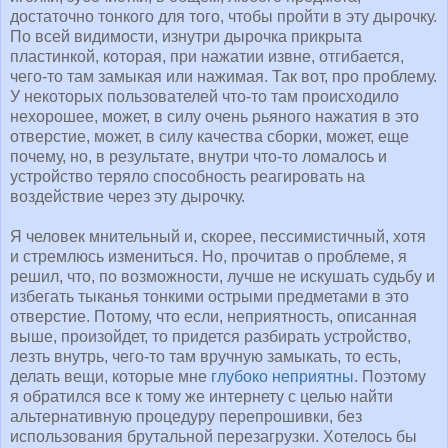
достаточно тонкого для того, чтобы пройти в эту дырочку.
По всей видимости, изнутри дырочка прикрыта
пластинкой, которая, при нажатии извне, отгибается,
чего-то там замыкая или нажимая. Так вот, про проблему.
У некоторых пользователей что-то там происходило
нехорошее, может, в силу очень рьяного нажатия в это
отверстие, может, в силу качества сборки, может, еще
почему, но, в результате, внутри что-то ломалось и
устройство теряло способность реагировать на
воздействие через эту дырочку.
Я человек мнительный и, скорее, пессимистичный, хотя
и стремлюсь измениться. Но, прочитав о проблеме, я
решил, что, по возможности, лучше не искушать судьбу и
избегать тыканья тонкими острыми предметами в это
отверстие. Потому, что если, неприятность, описанная
выше, произойдет, то придется разбирать устройство,
лезть внутрь, чего-то там вручную замыкать, то есть,
делать вещи, которые мне
глубоко неприятны
. Поэтому
я обратился все к тому же интернету с целью найти
альтернативную процедуру перепрошивки, без
использования брутальной перезагрузки. Хотелось бы