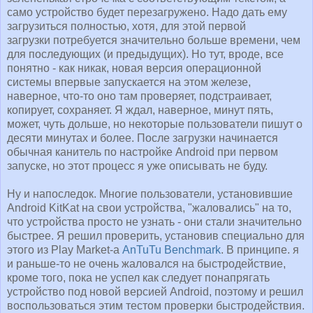
само устройство будет перезагружено. Надо дать ему
загрузиться полностью, хотя, для этой первой
загрузки потребуется значительно больше времени, чем
для последующих (и предыдущих). Но тут, вроде, все
понятно - как никак, новая версия операционной
системы впервые запускается на этом железе,
наверное, что-то оно там проверяет, подстраивает,
копирует, сохраняет. Я ждал, наверное, минут пять,
может, чуть дольше, но некоторые пользователи пишут о
десяти минутах и более. После загрузки начинается
обычная канитель по настройке Android при первом
запуске, но этот процесс я уже описывать не буду.
Ну и напоследок. Многие пользователи, установившие
Android KitKat на свои устройства, "жаловались" на то,
что устройства просто не узнать - они стали значительно
быстрее. Я решил проверить, установив специально для
этого из Play Market-а
AnTuTu Benchmark
. В принципе. я
и раньше-то не очень жаловался на быстродействие,
кроме того, пока не успел как следует понапрягать
устройство под новой версией Android, поэтому и решил
воспользоваться этим тестом проверки быстродействия.