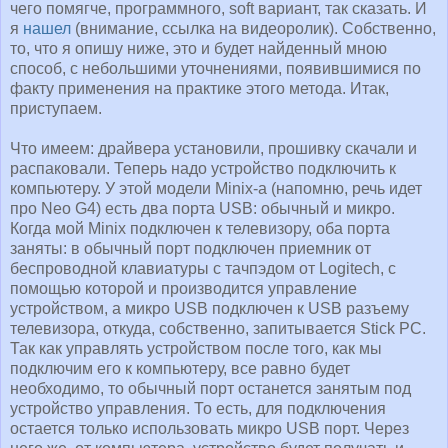
чего помягче, программного, soft вариант, так сказать. И
я
нашел
(внимание, ссылка на видеоролик). Собственно,
то, что я опишу ниже, это и будет найденный мною
способ, с небольшими уточнениями, появившимися по
факту применения на практике этого метода. Итак,
приступаем.
Что имеем: драйвера установили, прошивку скачали и
распаковали. Теперь надо устройство подключить к
компьютеру. У этой модели Minix-а (напомню, речь идет
про Neo G4) есть два порта USB: обычный и микро.
Когда мой Minix подключен к телевизору, оба порта
заняты: в обычный порт подключен приемник от
беспроводной клавиатуры с тачпэдом от Logitech, с
помощью которой и производится управление
устройством, а микро USB подключен к USB разъему
телевизора, откуда, собственно, запитывается Stick PC.
Так как управлять устройством после того, как мы
подключим его к компьютеру, все равно будет
необходимо, то обычный порт останется занятым под
устройство управления. То есть, для подключения
остается только использовать микро USB порт. Через