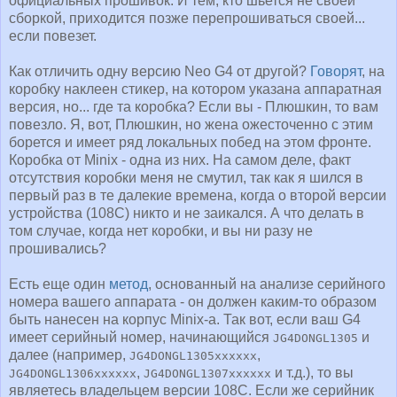
официальных прошивок. И тем, кто шьется не своей
сборкой, приходится позже перепрошиваться своей...
если повезет.
Как отличить одну версию Neo G4 от другой?
Говорят
, на
коробку наклеен стикер, на котором указана аппаратная
версия, но... где та коробка? Если вы - Плюшкин, то вам
повезло. Я, вот, Плюшкин, но жена ожесточенно с этим
борется и имеет ряд локальных побед на этом фронте.
Коробка от Minix - одна из них. На самом деле, факт
отсутствия коробки меня не смутил, так как я шился в
первый раз в те далекие времена, когда о второй версии
устройства (108C) никто и не заикался. А что делать в
том случае, когда нет коробки, и вы ни разу не
прошивались?
Есть еще один
метод
, основанный на анализе серийного
номера вашего аппарата - он должен каким-то образом
быть нанесен на корпус Minix-а. Так вот, если ваш G4
имеет серийный номер, начинающийся
и
JG4DONGL1305
далее (например,
,
JG4DONGL1305xxxxxx
,
и т.д.), то вы
JG4DONGL1306xxxxxx
JG4DONGL1307xxxxxx
являетесь владельцем версии 108C. Если же серийник