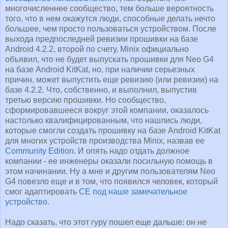
многочисленнее сообщество, тем больше вероятность
того, что в нем окажутся люди, способные делать нечто
большее, чем просто пользоваться устройством. После
выхода предпоследней ревизии прошивки на базе
Android 4.2.2, второй по счету, Minix официально
объявил, что не будет выпускать прошивки для Neo G4
на базе Android KitKat, но, при наличии серьезных
причин, может выпустить еще ревизию (или ревизии) на
базе 4.2.2. Что, собственно, и выполнил, выпустив
третью версию прошивки. Но сообщество,
сформировавшееся вокруг этой компании, оказалось
настолько квалифицированным, что нашлись люди,
которые смогли создать прошивку на базе Android KitKat
для многих устройств производства Minix, назвав ее
Community Edition
. И опять надо отдать должное
компании - ее инженеры оказали посильную помощь в
этом начинании. Ну а мне и другим пользователям Neo
G4 повезло еще и в том, что появился человек, который
смог адаптировать
CE под наше замечательное
устройство
.
Надо сказать, что этот гуру пошел еще дальше: он не